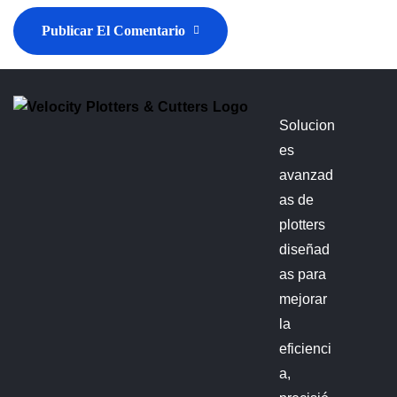
Publicar El Comentario
Solucion
es
avanzad
as de
plotters
diseñad
as para
mejorar
la
eficienci
a,