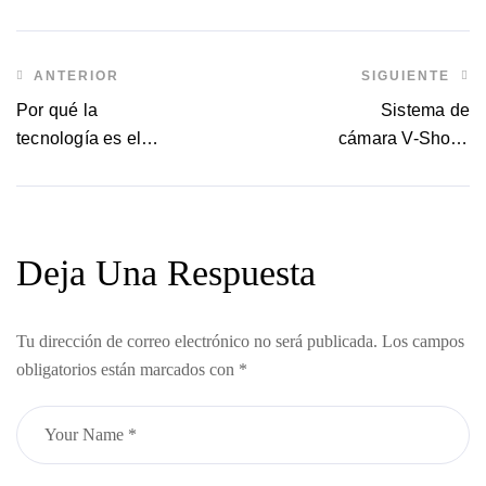
ANTERIOR
SIGUIENTE
Por qué la
Sistema de
tecnología es el
cámara V-Shoot:
futuro de las
Transforma tu flujo
industrias de la
de trabajo de
moda y de corte y
digitalización de
confección.
patrones
Deja Una Respuesta
Tu dirección de correo electrónico no será publicada.
Los campos
obligatorios están marcados con
*