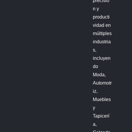
precisió
n y
producti
vidad en
múltiples
industria
s,
incluyen
do
Moda,
Automotr
iz,
Muebles
y
Tapicerí
a,