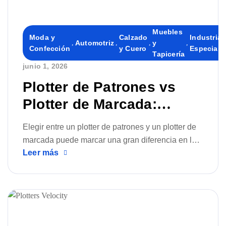
Muebles
Moda y
Calzado
Industrias
,
Automotriz
,
,
y
,
Confección
y Cuero
Especiali
Tapicería
junio 1, 2026
By
Plotter de Patrones vs
Plotter de Marcada:
Diferencias Clave Entre
Elegir entre un plotter de patrones y un plotter de
Ambos
marcada puede marcar una gran diferencia en la
Leer más
eficiencia de una empresa de confección. En este
artículo te explicamos sus diferencias, usos y qué
soluciones de Velocity Plotters & Cutters se
adaptan mejor a cada etapa del proceso
productivo.