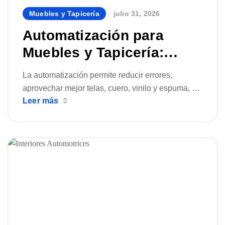
Muebles y Tapicería
julio 31, 2026
By
Automatización para
Muebles y Tapicería:
Beneficios Reales
La automatización permite reducir errores,
aprovechar mejor telas, cuero, vinilo y espuma, y
Leer más
responder con mayor agilidad a pedidos
personalizados. Conoce los beneficios reales de
integrar software CAD, digitalización, plotters y
cutters en la fabricación de muebles y tapicería.