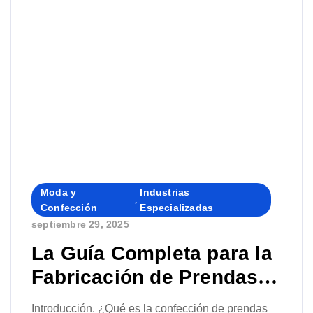
a replantearse sus estrategias. Sin embargo, para
aquellas que adoptan la automatización, el diseño
digital de patrones y las técnicas avanzadas de
corte e impresión […]
Moda y
Industrias
,
Confección
Especializadas
septiembre 29, 2025
By
La Guía Completa para la
Fabricación de Prendas
de Vestir
Introducción. ¿Qué es la confección de prendas