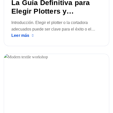
La Guía Definitiva para
Elegir Plotters y
Cortadoras para la
Introducción. Elegir el plotter o la cortadora
Industria Textil
adecuados puede ser clave para el éxito o el
Leer más
fracaso de su producción. Ya sea que gestione un
pequeño taller o una gran planta de fabricación,
invertir en la tecnología correcta garantiza
precisión, velocidad y menor desperdicio de
material. Esta guía le ayudará a identificar qué
buscar, comparar los diferentes tipos de máquinas
y comprender cómo […]