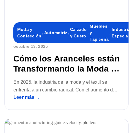
Muebles
Moda y
Calzado
Industrias
,
Automotriz
,
,
y
,
Confección
y Cuero
Especiali
Tapicería
octubre 13, 2025
By
Cómo los Aranceles están
Transformando la Moda y
por qué la Fabricación
En 2025, la industria de la moda y el textil se
Local y Personalizada es
enfrenta a un cambio radical. Con el aumento de
el Futuro
Leer más
los aranceles de importación, la inestabilidad de
la cadena de suministro global y la creciente
demanda de productos personalizados y de
fabricación local, las marcas que antes dependían
de la producción en el extranjero se ven obligadas