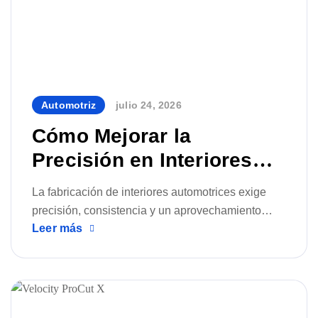
Automotriz
julio 24, 2026
By
Cómo Mejorar la
Precisión en Interiores
Automotrices con Corte
La fabricación de interiores automotrices exige
Digital
precisión, consistencia y un aprovechamiento
Leer más
eficiente de materiales como cuero, vinilo, espuma
y textiles técnicos. Conoce cómo el corte digital y
las soluciones de Velocity Plotters & Cutters
pueden optimizar el proceso desde el patrón hasta
la pieza terminada.