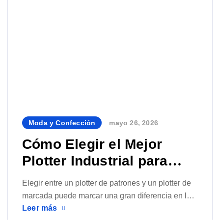
Moda y Confección
mayo 26, 2026
By
Cómo Elegir el Mejor
Plotter Industrial para
Confección
Elegir entre un plotter de patrones y un plotter de
marcada puede marcar una gran diferencia en la
Leer más
eficiencia de una empresa de confección. En este