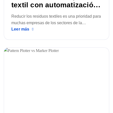
textil con automatización
CAD/CAM
Reducir los residuos textiles es una prioridad para
muchas empresas de los sectores de la
Leer más
confección, el calzado, la tapicería y los textiles
técnicos. En este artículo, explicamos cómo la
automatización CAD/CAM ayuda a optimizar el
uso del material, mejorar la precisión y aumentar
la productividad con las soluciones de Velocity
Plotters & Cutters.