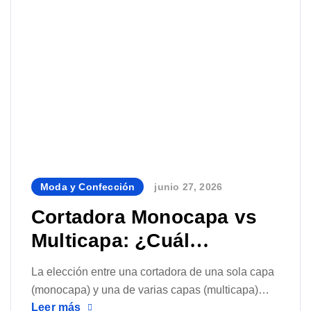
Moda y Confección
junio 27, 2026
By
Cortadora Monocapa vs
Multicapa: ¿Cuál
Conviene Según Tu
La elección entre una cortadora de una sola capa
Operación?
(monocapa) y una de varias capas (multicapa)
Leer más
puede influir directamente en la productividad, la