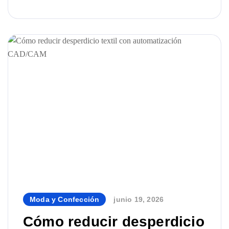
precisión y la rentabilidad. En este artículo,
explicamos las principales diferencias, los casos
de uso habituales y qué soluciones de Velocity
Plotters & Cutters pueden ser las más adecuadas
para cada tipo de operación.
Moda y Confección
junio 19, 2026
By
Cómo reducir desperdicio