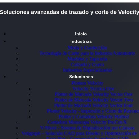
Soluciones avanzadas de trazado y corte de Velocit
Inicio
Industrias
Moda y Confección
Tecnología de Corte para la Industria Automotriz
Muebles y Tapicería
Calzado y Cuero
Industrias Especializadas
Soluciones
Plotters Velocity
Velocity Tecnica One
Plotter de Marcada Velocity Vector One
Plotter de Marcada Velocity Vector Two
Plotter de Marcada Velocity Vector Four
Plotter Velocity - Impresión y Corte de Patrone
Plotter y Cortadora Velocity Flatbed
Cortadora Monocapa Velocity ProCut-X
V-Shoot - Sistema de Digitalización por Cámara
Vetigraph – Solución CAD para Diseño y Optimización de 
Easy-Plot – Conversión de archivos CAD