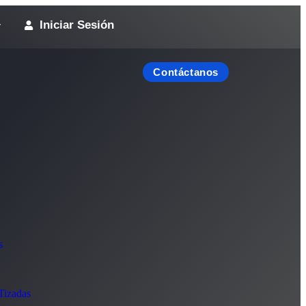
Iniciar Sesión
y
Contáctanos
s
Tizadas