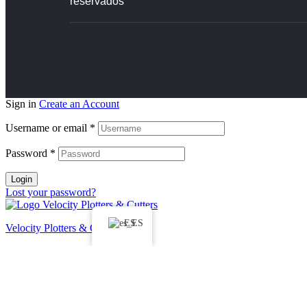
reservados
Sign in
Create an Account
Username or email
*
Password
*
Login
Lost your password?
ES
Velocity Plotters & Cutters
Soluciones avanzadas de plóter diseñadas para mejorar la eficacia, l
Inicio
Industrias
Moda y Confección